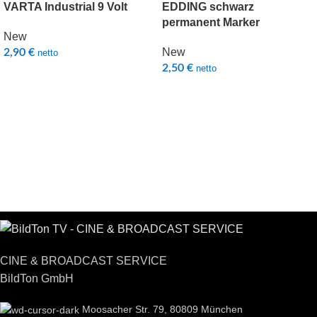
VARTA Industrial 9 Volt
EDDING schwarz
permanent Marker
New
New
2,90
€
netto
2,50
€
netto
CINE & BROADCAST SERVICE
BildTon GmbH
Moosacher Str. 79, 80809 München