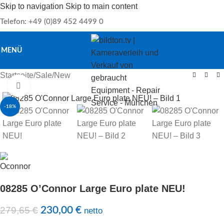
Skip to navigation
Skip to main content
Telefon: +49 (0)89 452 4499 0
MENÜ
Startseite
/
Sale
/
New
Klick zu Vergrößern
-18%
08285 O’Connor Large Euro plate NEU!
279,65
€
230,00
€
netto