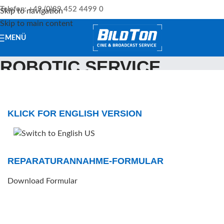
Telefon: +49 (0)89 452 4499 0
Skip to navigation
Skip to main content
MENÜ
ROBOTIC SERVICE
Startseite
/
ROBOTIC SERVICE
KLICK FOR ENGLISH VERSION
REPARATURANNAHME-FORMULAR
Download Formular