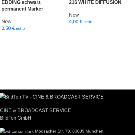
EDDING schwarz
216 WHITE DIFFUSION
permanent Marker
New
New
4,00
€
netto
2,50
€
netto
CINE & BROADCAST SERVICE
BildTon GmbH
Moosacher Str. 79, 80809 München