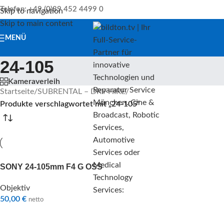
Telefon: +49 (0)89 452 4499 0
Skip to navigation
Skip to main content
MENÜ
24-105
Kameraverleih
Startseite
/
SUBRENTAL – DRY HIRE
/
Produkte verschlagwortet mit „24-105“
SONY 24-105mm F4 G OSS
Objektiv
50,00
€
netto