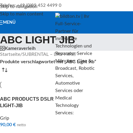
Telefon: +49 (0)89 452 4499 0
Skip to navigation
Skip to main content
MENÜ
ABC LIGHT JIB
Kameraverleih
Startseite
/
SUBRENTAL – DRY HIRE
/
Produkte verschlagwortet mit „ABC Light Jib“
ABC PRODUCTS DSLR
LIGHT-JIB
Grip
90,00
€
netto