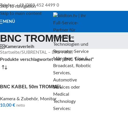
Telefon: +49 (0)89 452 4499 0
Skip to navigation
Skip to main content
MENÜ
BNC TROMMEL
Kameraverleih
Startseite
/
SUBRENTAL – DRY HIRE
/
Produkte verschlagwortet mit „BNC Trommel“
BNC KABEL 50m TROMMEL
Kamera & Zubehör
,
Monitor
10,00
€
netto