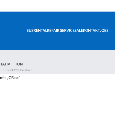
SUBRENTAL
REPAIR SERVICE
SALE
KONTAKT
JOBS
STATIV
TON
13 Produkt
21 Produkt
mit „CFast“