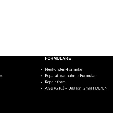
FORMULARE
Neukunden-Formular
re
Reparaturannahme-Formular
Repair form
AGB (GTC) – BildTon GmbH DE/EN