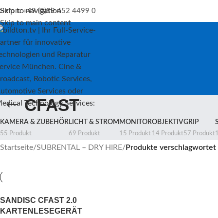
Skip to navigation
elefon: +49 (0)89 452 4499 0
Skip to main content
CFAST
KAMERA & ZUBEHÖR
LICHT & STROM
MONITOR
OBJEKTIV
GRIP
55 Produkt
69 Produkt
15 Produkt
14 Produkt
57 Produkt
Startseite
/
SUBRENTAL – DRY HIRE
/
Produkte verschlagwortet 
SANDISC CFAST 2.0
KARTENLESEGERÄT