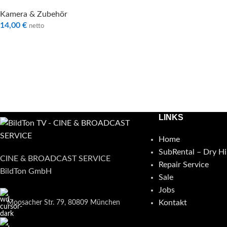
Kamera & Zubehör
14,00
€
netto
LINKS
Home
SubRental – Dry Hi
CINE & BROADCAST SERVICE
Repair Service
BildTon GmbH
Sale
Jobs
Kontakt
Moosacher Str. 79, 80809 München