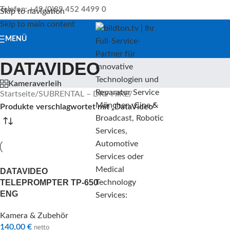
Telefon: +49 (0)89 452 4499 0
Skip to navigation
Skip to main content
MENÜ
DATAVIDEO
Kameraverleih
Startseite
/
SUBRENTAL – DRY HIRE
/
Produkte verschlagwortet mit „DataVideo“
DATAVIDEO
TELEPROMPTER TP-650
ENG
Kamera & Zubehör
140,00
€
netto