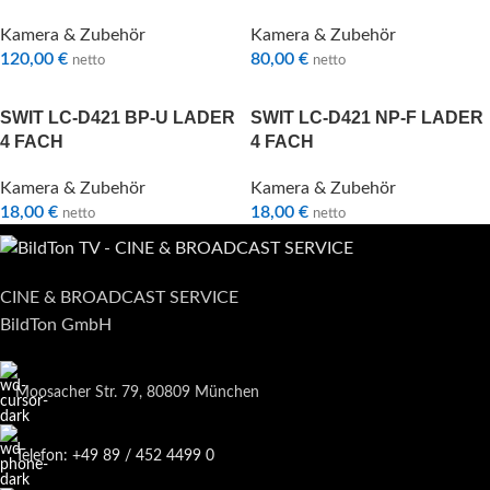
Kamera & Zubehör
Kamera & Zubehör
120,00
€
80,00
€
netto
netto
SWIT LC-D421 BP-U LADER
SWIT LC-D421 NP-F LADER
4 FACH
4 FACH
Kamera & Zubehör
Kamera & Zubehör
18,00
€
18,00
€
netto
netto
CINE & BROADCAST SERVICE
BildTon GmbH
Moosacher Str. 79, 80809 München
Telefon: +49 89 / 452 4499 0