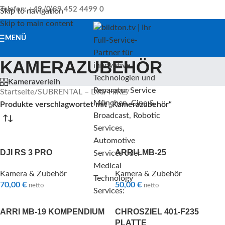
Telefon: +49 (0)89 452 4499 0
Skip to navigation
Skip to main content
MENÜ
KAMERAZUBEHÖR
Kameraverleih
Startseite
/
SUBRENTAL – DRY HIRE
/
Produkte verschlagwortet mit „Kamerazubehör“
DJI RS 3 PRO
ARRI LMB-25
Kamera & Zubehör
Kamera & Zubehör
70,00
€
50,00
€
netto
netto
ARRI MB-19 KOMPENDIUM
CHROSZIEL 401-F235
PLATTE