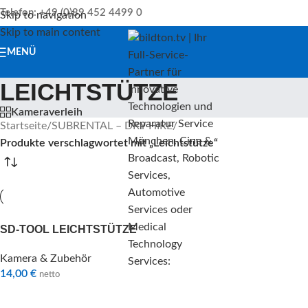
Telefon: +49 (0)89 452 4499 0
Skip to navigation
Skip to main content
MENÜ
LEICHTSTÜTZE
Kameraverleih
Startseite
/
SUBRENTAL – DRY HIRE
/
Produkte verschlagwortet mit „Leichtstütze“
SD-TOOL LEICHTSTÜTZE
Kamera & Zubehör
14,00
€
netto