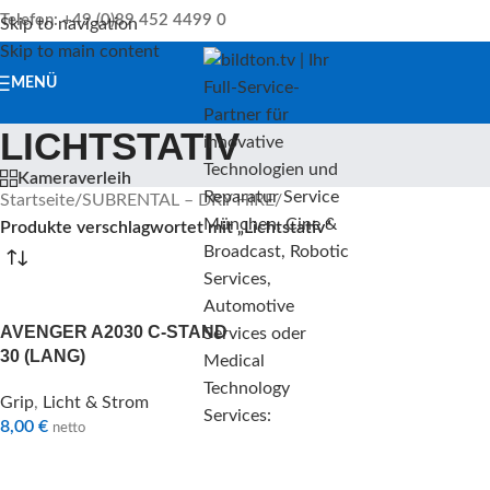
Telefon: +49 (0)89 452 4499 0
Skip to navigation
Skip to main content
MENÜ
LICHTSTATIV
Kameraverleih
Startseite
/
SUBRENTAL – DRY HIRE
/
Produkte verschlagwortet mit „Lichtstativ“
AVENGER A2030 C-STAND
30 (LANG)
Grip
,
Licht & Strom
8,00
€
netto