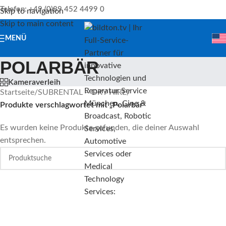
Telefon: +49 (0)89 452 4499 0
Skip to navigation
Skip to main content
MENÜ
POLARBÄR
Kameraverleih
Startseite
/
SUBRENTAL – DRY HIRE
/
Produkte verschlagwortet mit „Polarbär“
Es wurden keine Produkte gefunden, die deiner Auswahl
entsprechen.