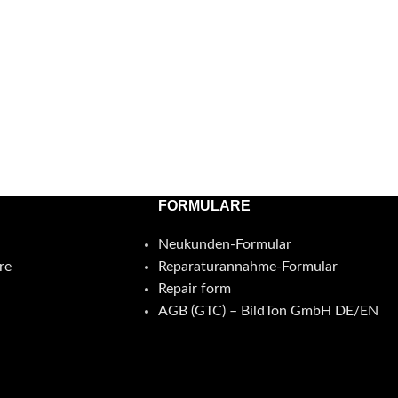
FORMULARE
Neukunden-Formular
re
Reparaturannahme-Formular
Repair form
AGB (GTC) – BildTon GmbH DE/EN