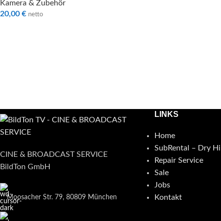
Kamera & Zubehör
20,00
€
netto
LINKS
Home
SubRental – Dry Hi
CINE & BROADCAST SERVICE
Repair Service
BildTon GmbH
Sale
Jobs
Kontakt
Moosacher Str. 79, 80809 München