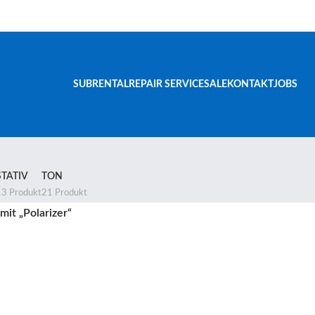
SUBRENTAL
REPAIR SERVICE
SALE
KONTAKT
JOBS
STATIV
TON
13 Produkt
21 Produkt
it „Polarizer“