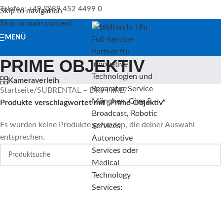
Telefon: +49 (0)89 452 4499 0
Skip to navigation
Skip to main content
MENÜ
PRIME OBJEKTIV
Kameraverleih
Startseite
/
SUBRENTAL – DRY HIRE
/
Produkte verschlagwortet mit „Prime Objektiv“
Es wurden keine Produkte gefunden, die deiner Auswahl
entsprechen.