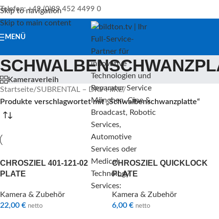
Telefon: +49 (0)89 452 4499 0
Skip to navigation
Skip to main content
MENÜ
SCHWALBENSCHWANZPL
Kameraverleih
Startseite
/
SUBRENTAL – DRY HIRE
/
Produkte verschlagwortet mit „Schwalbenschwanzplatte“
CHROSZIEL 401-121-02
CHROSZIEL QUICKLOCK
PLATE
PLATE
Kamera & Zubehör
Kamera & Zubehör
22,00
€
6,00
€
netto
netto