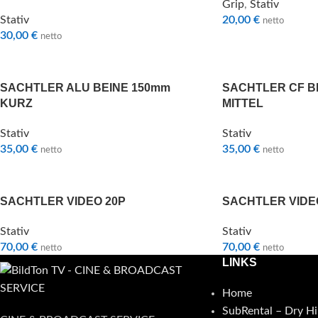
Grip
,
Stativ
Stativ
20,00
€
netto
30,00
€
netto
SACHTLER ALU BEINE 150mm
SACHTLER CF B
KURZ
MITTEL
Stativ
Stativ
35,00
€
35,00
€
netto
netto
SACHTLER VIDEO 20P
SACHTLER VIDE
Stativ
Stativ
70,00
€
70,00
€
netto
netto
LINKS
Home
SubRental – Dry Hi