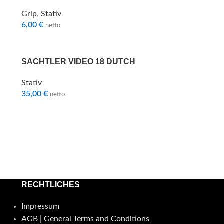
Grip
,
Stativ
6,00
€
netto
SACHTLER VIDEO 18 DUTCH
Stativ
35,00
€
netto
RECHTLICHES
Impressum
AGB | General Terms and Conditions