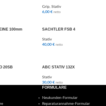
Grip
,
Stativ
6,00
€
netto
EINE 100mm
SACHTLER FSB 4
Stativ
40,00
€
netto
O 20SB
ABC STATIV 132X
Stativ
30,00
€
netto
FORMULARE
Neukunden-Formular
re
Reparaturannahme-Formular