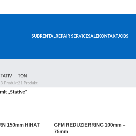
SUBRENTAL
REPAIR SERVICE
SALE
KONTAKT
JOBS
STATIV
TON
13 Produkt
21 Produkt
mit „Stative“
N 150mm HIHAT
GFM REDUZIERRING 100mm –
75mm