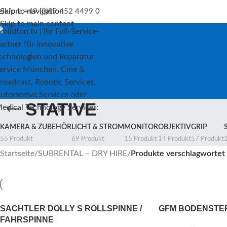
Skip to navigation
elefon: +49 (0)89 452 4499 0
Skip to main content
STATIVE
KAMERA & ZUBEHÖR
LICHT & STROM
MONITOR
OBJEKTIV
GRIP
55 Produkt
69 Produkt
15 Produkt
14 Produkt
57 Produkt
Startseite
/
SUBRENTAL – DRY HIRE
/
Produkte verschlagwortet 
SACHTLER DOLLY S ROLLSPINNE /
GFM BODENSTER
FAHRSPINNE