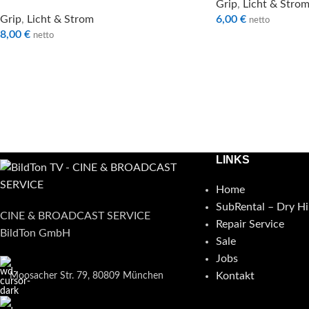
Grip
,
Licht & Stro
Grip
,
Licht & Strom
6,00
€
netto
8,00
€
netto
LINKS
Home
SubRental – Dry Hi
CINE & BROADCAST SERVICE
Repair Service
BildTon GmbH
Sale
Jobs
Kontakt
Moosacher Str. 79, 80809 München