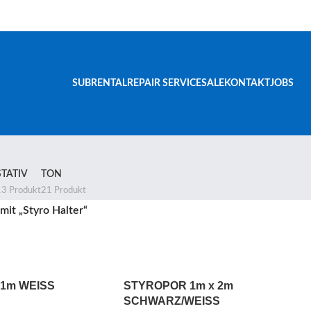
SUBRENTAL
REPAIR SERVICE
SALE
KONTAKT
JOBS
STATIV
TON
13 Produkt
21 Produkt
mit „Styro Halter“
 1m WEISS
STYROPOR 1m x 2m
SCHWARZ/WEISS