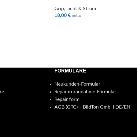
m
Grip
,
Licht & Strom
18,00
€
netto
FORMULARE
Neukunden-Formular
re
Reparaturannahme-Formular
Repair form
AGB (GTC) – BildTon GmbH DE/EN