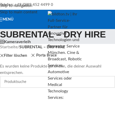
Telefon: +49 (0)89 452 4499 0
Skip to navigation
Skip to main content
MENÜ
SUBRENTAL – DRY HIRE
Kameraverleih
Startseite
/
SUBRENTAL – DRY HIRE
Porta Brace
Filter löschen
Es wurden keine Produkte gefunden, die deiner Auswahl
entsprechen.