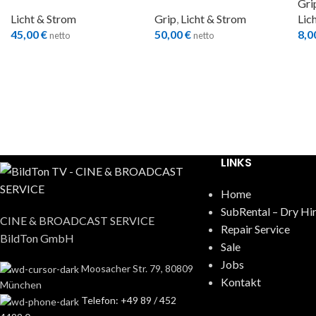
Gri
Licht & Strom
Grip
,
Licht & Strom
Lic
45,00
€
50,00
€
8,0
netto
netto
LINKS
Home
SubRental – Dry Hi
CINE & BROADCAST SERVICE
Repair Service
BildTon GmbH
Sale
Jobs
Moosacher Str. 79, 80809
Kontakt
München
Telefon: +49 89 / 452