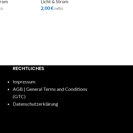
trom
Licht & Strom
2,00
€
to
netto
FROSTRAHME
1,26m
Grip
,
Licht & S
14,00
€
netto
RECHTLICHES
Impressum
AGB | General Terms and Conditions
(GTC)
Datenschutzerklärung