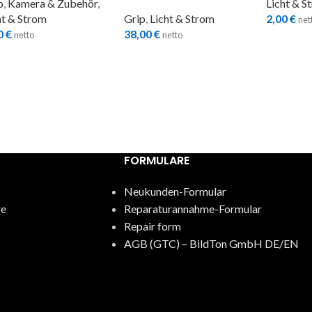
p
,
Kamera & Zubehör
,
Licht & S
ht & Strom
Grip
,
Licht & Strom
2,00
€
net
0
€
38,00
€
netto
netto
FORMULARE
Neukunden-Formular
re
Reparaturannahme-Formular
Repair form
AGB (GTC) – BildTon GmbH DE/EN