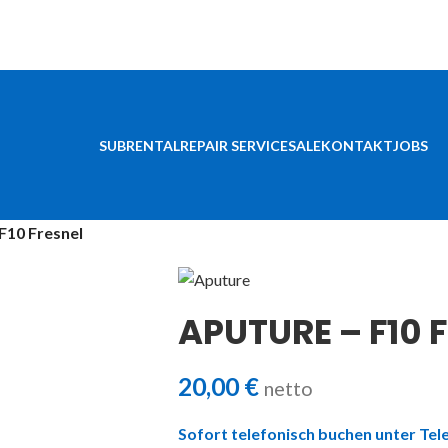
SUBRENTAL
REPAIR SERVICE
SALE
KONTAKT
JOBS
10 Fresnel
APUTURE – F10 
20,00
€
netto
Sofort telefonisch buchen unter Tele