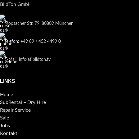
BildTon GmbH
Moosacher Str. 79, 80809 München
Telefon: +49 89 / 452 4499 0
E-Mail: info(at)bildton.tv
LINKS
Home
SubRental – Dry Hire
Repair Service
Sale
Jobs
Kontakt