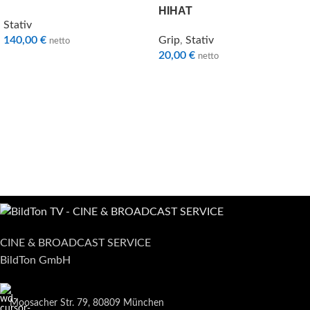
HIHAT
Stativ
140,00
€
Grip
,
Stativ
netto
20,00
€
netto
CINE & BROADCAST SERVICE
BildTon GmbH
Moosacher Str. 79, 80809 München