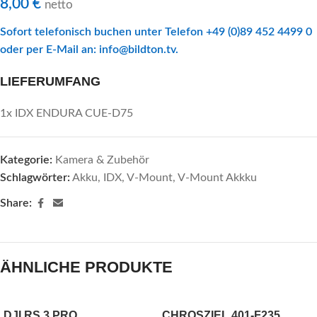
8,00
€
netto
Sofort telefonisch buchen unter Telefon +49 (0)89 452 4499 0
oder per E-Mail an:
info@bildton.tv
.
LIEFERUMFANG
1x IDX ENDURA CUE-D75
Kategorie:
Kamera & Zubehör
Schlagwörter:
Akku
,
IDX
,
V-Mount
,
V-Mount Akkku
Share:
ÄHNLICHE PRODUKTE
DJI RS 3 PRO
CHROSZIEL 401-F235