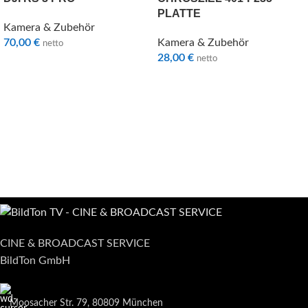
PLATTE
Kamera & Zubehör
70,00
€
Kamera & Zubehör
netto
28,00
€
netto
CINE & BROADCAST SERVICE
BildTon GmbH
Moosacher Str. 79, 80809 München