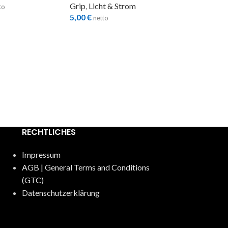
Grip
,
Licht & Strom
to
5,00
€
netto
MATTHEWS 
END BLACK 
ROT
Grip
,
Licht & S
6,00
€
netto
RECHTLICHES
Impressum
AGB | General Terms and Conditions
(GTC)
Datenschutzerklärung