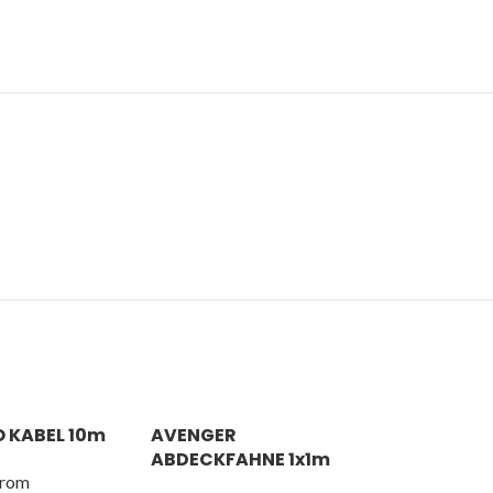
 KABEL 10m
AVENGER
ABDECKFAHNE 1x1m
trom