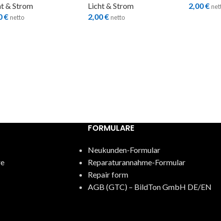
ht & Strom
Licht & Strom
2,00
€
net
0
€
2,00
€
netto
netto
FORMULARE
Neukunden-Formular
re
Reparaturannahme-Formular
Repair form
AGB (GTC) – BildTon GmbH DE/EN