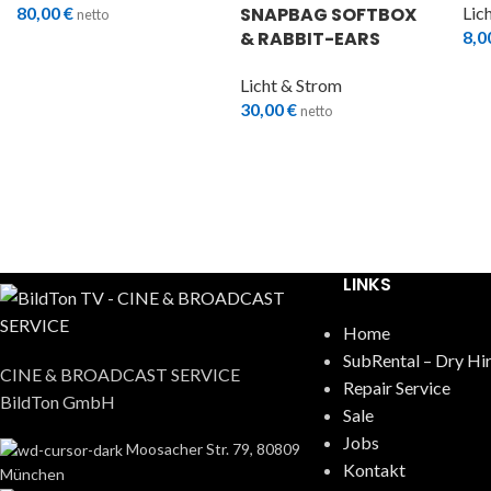
80,00
€
SNAPBAG SOFTBOX
Lic
netto
& RABBIT-EARS
8,0
Licht & Strom
30,00
€
netto
LINKS
Home
SubRental – Dry Hi
CINE & BROADCAST SERVICE
Repair Service
BildTon GmbH
Sale
Jobs
Moosacher Str. 79, 80809
Kontakt
München