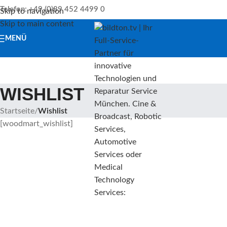
Telefon: +49 (0)89 452 4499 0
Skip to navigation
Skip to main content
MENÜ
WISHLIST
Startseite
/
Wishlist
[woodmart_wishlist]