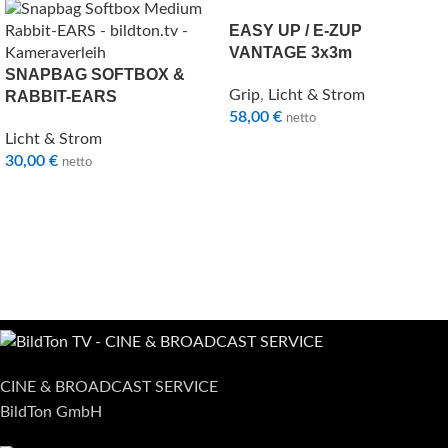
EASY UP / E-ZUP
VANTAGE 3x3m
SNAPBAG SOFTBOX &
Grip
,
Licht & Strom
RABBIT-EARS
58,00
€
netto
Licht & Strom
30,00
€
netto
CINE & BROADCAST SERVICE
BildTon GmbH