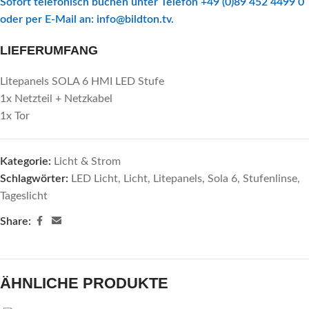
Sofort telefonisch buchen unter Telefon +49 (0)89 452 4499 0
oder per E-Mail an:
info@bildton.tv
.
LIEFERUMFANG
Litepanels SOLA 6 HMI LED Stufe
1x Netzteil + Netzkabel
1x Tor
Kategorie:
Licht & Strom
Schlagwörter:
LED Licht
,
Licht
,
Litepanels
,
Sola 6
,
Stufenlinse
,
Tageslicht
Share:
ÄHNLICHE PRODUKTE