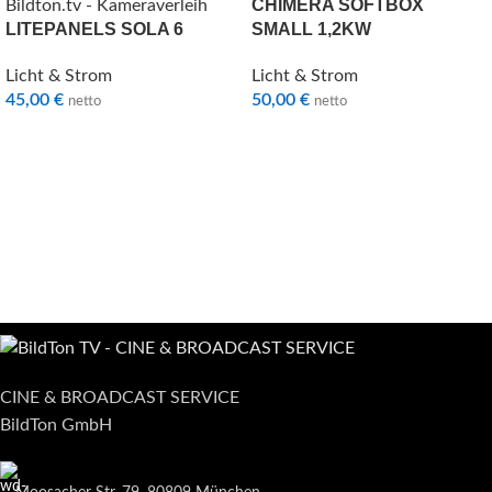
CHIMERA SOFTBOX
LITEPANELS SOLA 6
SMALL 1,2KW
Licht & Strom
Licht & Strom
45,00
€
50,00
€
netto
netto
CINE & BROADCAST SERVICE
BildTon GmbH