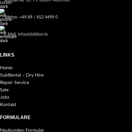
Moosacher Str. 79, 80809 München
Telefon: +49 89 / 452 4499 0
E-Mail: info(at)bildton.tv
LINKS
Home
SubRental – Dry Hire
Repair Service
Sale
Jobs
Kontakt
FORMULARE
Neukunden-Formular